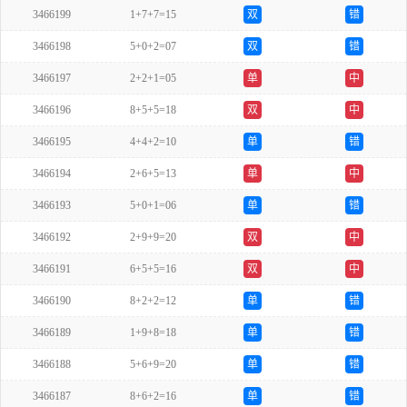
3466199
1+7+7=15
双
错
3466198
5+0+2=07
双
错
3466197
2+2+1=05
单
中
3466196
8+5+5=18
双
中
3466195
4+4+2=10
单
错
3466194
2+6+5=13
单
中
3466193
5+0+1=06
单
错
3466192
2+9+9=20
双
中
3466191
6+5+5=16
双
中
3466190
8+2+2=12
单
错
3466189
1+9+8=18
单
错
3466188
5+6+9=20
单
错
3466187
8+6+2=16
单
错