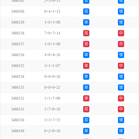
3466161
2+5+8=15
双
错
3466160
8+4+1=13
双
错
3466159
1+6+1=08
单
错
3466158
7+0+7=14
双
中
3466157
1+6+1=08
双
中
3466156
4+8+4=16
单
错
3466155
5+1+1=07
单
中
3466154
9+8+9=26
单
错
3466153
8+8+6=22
单
错
3466152
1+1+7=09
单
中
3466151
1+7+8=16
双
中
3466150
5+3+7=15
双
错
3466149
6+2+8=16
单
错