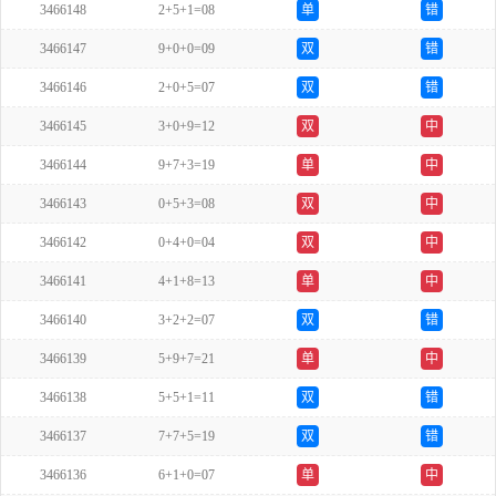
3466148
2+5+1=08
单
错
3466147
9+0+0=09
双
错
3466146
2+0+5=07
双
错
3466145
3+0+9=12
双
中
3466144
9+7+3=19
单
中
3466143
0+5+3=08
双
中
3466142
0+4+0=04
双
中
3466141
4+1+8=13
单
中
3466140
3+2+2=07
双
错
3466139
5+9+7=21
单
中
3466138
5+5+1=11
双
错
3466137
7+7+5=19
双
错
3466136
6+1+0=07
单
中