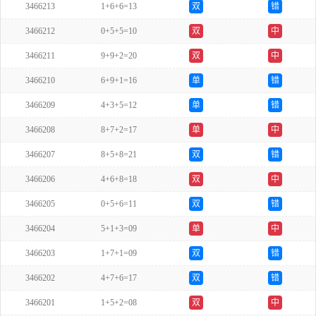
3466213
1+6+6=13
双
错
3466212
0+5+5=10
双
中
3466211
9+9+2=20
双
中
3466210
6+9+1=16
单
错
3466209
4+3+5=12
单
错
3466208
8+7+2=17
单
中
3466207
8+5+8=21
双
错
3466206
4+6+8=18
双
中
3466205
0+5+6=11
双
错
3466204
5+1+3=09
单
中
3466203
1+7+1=09
双
错
3466202
4+7+6=17
双
错
3466201
1+5+2=08
双
中