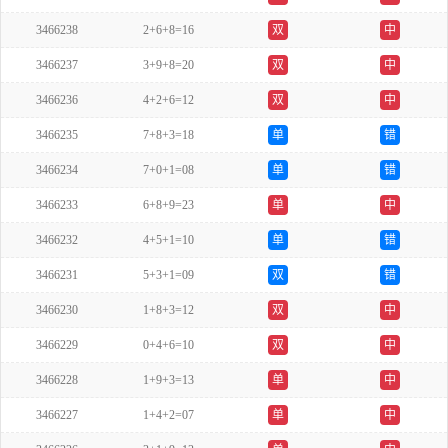
3466238
2+6+8=16
双
中
3466237
3+9+8=20
双
中
3466236
4+2+6=12
双
中
3466235
7+8+3=18
单
错
3466234
7+0+1=08
单
错
3466233
6+8+9=23
单
中
3466232
4+5+1=10
单
错
3466231
5+3+1=09
双
错
3466230
1+8+3=12
双
中
3466229
0+4+6=10
双
中
3466228
1+9+3=13
单
中
3466227
1+4+2=07
单
中