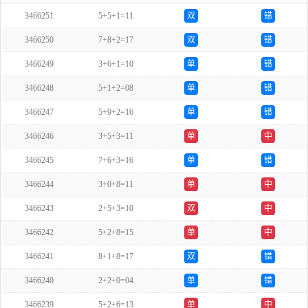
3466251
5+5+1=11
双
错
3466250
7+8+2=17
双
错
3466249
3+6+1=10
单
错
3466248
5+1+2=08
单
错
3466247
5+9+2=16
单
错
3466246
3+5+3=11
单
中
3466245
7+6+3=16
单
错
3466244
3+0+8=11
单
中
3466243
2+5+3=10
双
中
3466242
5+2+8=15
单
中
3466241
8+1+8=17
双
错
3466240
2+2+0=04
单
错
3466239
5+2+6=13
单
中