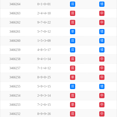
3466264
0+1+0=01
双
错
3466263
2+4+4=10
双
中
3466262
9+7+6=22
双
中
3466261
5+7+0=12
单
错
3466260
1+5+3=09
双
错
3466259
4+8+5=17
双
错
3466258
9+4+1=14
双
中
3466257
7+1+4=12
双
中
3466256
8+9+8=25
单
中
3466255
5+9+1=15
双
错
3466254
2+9+3=14
双
中
3466253
7+2+6=15
单
中
3466252
8+9+9=26
双
中