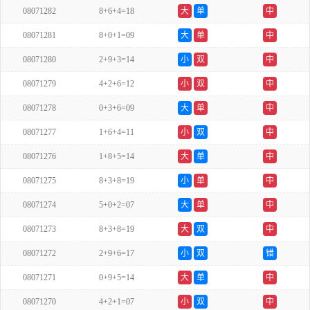
08071282
8+6+4=18
大
单
中
08071281
8+0+1=09
大
单
中
08071280
2+9+3=14
小
双
中
08071279
4+2+6=12
小
双
中
08071278
0+3+6=09
大
单
中
08071277
1+6+4=11
小
双
中
08071276
1+8+5=14
大
单
中
08071275
8+3+8=19
小
单
中
08071274
5+0+2=07
大
单
中
08071273
8+3+8=19
大
双
中
08071272
2+9+6=17
小
双
错
08071271
0+9+5=14
大
单
中
08071270
4+2+1=07
小
双
中