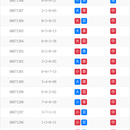
08071308
6+6+9=21
小
双
错
08071307
2+1+0=03
大
单
中
08071306
8+5+8=21
大
双
中
08071305
0+5+8=13
大
单
中
08071304
8+8+2=18
大
双
中
08071303
0+2+8=10
小
单
中
08071302
3+2+0=05
大
单
中
08071301
0+6+7=13
小
单
中
08071300
5+4+0=09
大
单
中
08071299
0+0+2=02
大
双
中
08071298
7+6+6=19
小
单
中
08071297
3+7+1=11
小
双
中
08071296
1+2+8=11
小
双
中