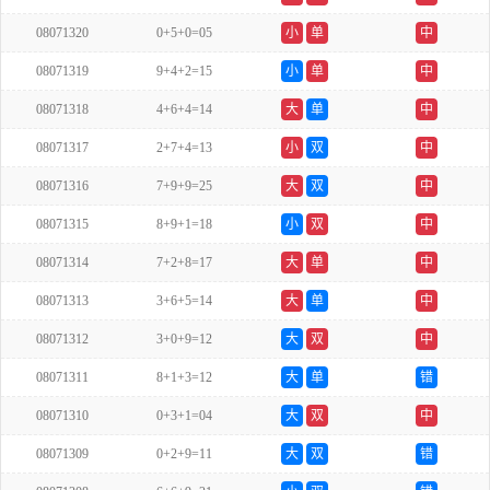
08071320
0+5+0=05
小
单
中
08071319
9+4+2=15
小
单
中
08071318
4+6+4=14
大
单
中
08071317
2+7+4=13
小
双
中
08071316
7+9+9=25
大
双
中
08071315
8+9+1=18
小
双
中
08071314
7+2+8=17
大
单
中
08071313
3+6+5=14
大
单
中
08071312
3+0+9=12
大
双
中
08071311
8+1+3=12
大
单
错
08071310
0+3+1=04
大
双
中
08071309
0+2+9=11
大
双
错