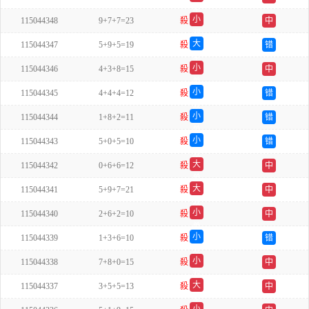
单
小
115044348
9+7+7=23
殺
中
双
大
115044347
5+9+5=19
殺
错
单
小
115044346
4+3+8=15
殺
中
单
小
115044345
4+4+4=12
殺
错
双
小
115044344
1+8+2=11
殺
错
单
小
115044343
5+0+5=10
殺
错
双
大
115044342
0+6+6=12
殺
中
单
大
115044341
5+9+7=21
殺
中
双
小
115044340
2+6+2=10
殺
中
单
小
115044339
1+3+6=10
殺
错
双
小
115044338
7+8+0=15
殺
中
双
大
115044337
3+5+5=13
殺
中
单