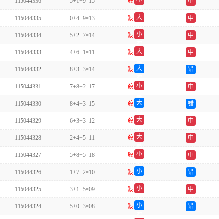
小
115044336
5+1+9=15
殺
中
单
大
115044335
0+4+9=13
殺
中
双
小
115044334
5+2+7=14
殺
中
双
大
115044333
4+6+1=11
殺
中
单
大
115044332
8+3+3=14
殺
错
双
小
115044331
7+8+2=17
殺
中
单
大
115044330
8+4+3=15
殺
错
单
大
115044329
6+3+3=12
殺
中
双
大
115044328
2+4+5=11
殺
中
单
小
115044327
5+8+5=18
殺
中
单
小
115044326
1+7+2=10
殺
错
双
小
115044325
3+1+5=09
殺
中
双
小
115044324
5+0+3=08
殺
错
双