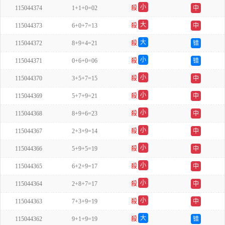
小
115044374
1+1+0=02
殺
中
单
大
115044373
6+0+7=13
殺
中
单
大
115044372
8+9+4=21
殺
错
单
小
115044371
0+6+0=06
殺
错
双
小
115044370
3+5+7=15
殺
中
单
小
115044369
5+7+9=21
殺
中
单
小
115044368
8+9+6=23
殺
中
双
小
115044367
2+3+9=14
殺
中
双
小
115044366
5+9+5=19
殺
中
单
小
115044365
6+2+9=17
殺
中
双
小
115044364
2+8+7=17
殺
中
双
小
115044363
7+3+9=19
殺
中
单
大
115044362
9+1+9=19
殺
错