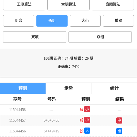
王测算法
空明算法
奇眼算法
组合
杀组
大小
单双
双项
双组
100期 正确：74 期 错误：26 期
正确率：74%
预测
走势
统计
期号
号码
预测
结果
小
115044458
---
殺
---
单
小
115044457
0+5+0=05
殺
中
双
大
115044456
6+4+9=19
殺
错
单