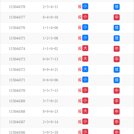
双
小
115044378
2+5+4=11
殺
错
单
小
115044377
6+4+0=10
殺
中
单
小
115044376
1+1+4=06
殺
错
双
小
115044375
1+2+5=08
殺
错
双
大
115044374
1+1+0=02
殺
中
双
大
115044373
6+0+7=13
殺
中
双
大
115044372
8+9+4=21
殺
错
单
小
115044371
0+6+0=06
殺
错
双
小
115044370
3+5+7=15
殺
中
单
小
115044369
5+7+9=21
殺
中
单
大
115044368
8+9+6=23
殺
中
双
小
115044367
2+3+9=14
殺
中
双
小
115044366
5+9+5=19
殺
中