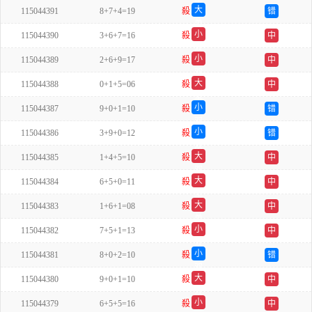
大
115044391
8+7+4=19
殺
错
单
小
115044390
3+6+7=16
殺
中
双
小
115044389
2+6+9=17
殺
中
双
大
115044388
0+1+5=06
殺
中
单
小
115044387
9+0+1=10
殺
错
双
小
115044386
3+9+0=12
殺
错
双
大
115044385
1+4+5=10
殺
中
双
大
115044384
6+5+0=11
殺
中
单
大
115044383
1+6+1=08
殺
中
单
小
115044382
7+5+1=13
殺
中
双
小
115044381
8+0+2=10
殺
错
双
大
115044380
9+0+1=10
殺
中
双
小
115044379
6+5+5=16
殺
中