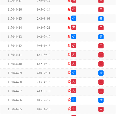
大
115044417
7+9+3=19
殺
中
双
小
115044416
9+5+0=14
殺
中
双
小
115044415
2+3+3=08
殺
错
双
大
115044414
6+8+7=21
殺
中
双
小
115044413
0+3+7=10
殺
错
双
小
115044412
9+6+1=16
殺
中
单
大
115044411
6+1+5=12
殺
中
单
大
115044410
6+2+4=12
殺
中
单
小
115044409
4+0+7=11
殺
错
单
大
115044408
7+5+4=16
殺
中
单
大
115044407
4+3+3=10
殺
中
双
小
115044406
0+5+7=12
殺
错
双
小
115044405
9+6+1=16
殺
中
单