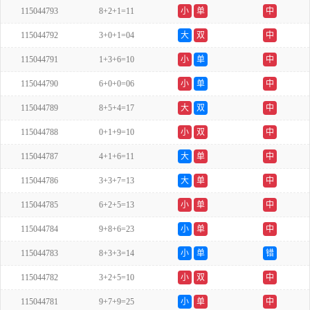
115044793
8+2+1=11
小
单
中
115044792
3+0+1=04
大
双
中
115044791
1+3+6=10
小
单
中
115044790
6+0+0=06
小
单
中
115044789
8+5+4=17
大
双
中
115044788
0+1+9=10
小
双
中
115044787
4+1+6=11
大
单
中
115044786
3+3+7=13
大
单
中
115044785
6+2+5=13
小
单
中
115044784
9+8+6=23
小
单
中
115044783
8+3+3=14
小
单
错
115044782
3+2+5=10
小
双
中
115044781
9+7+9=25
小
单
中