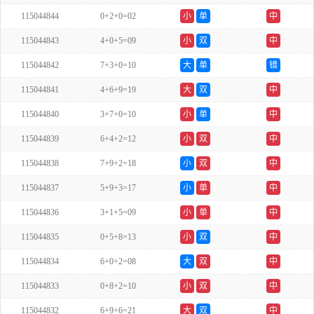
115044844
0+2+0=02
小
单
中
115044843
4+0+5=09
小
双
中
115044842
7+3+0=10
大
单
错
115044841
4+6+9=19
大
双
中
115044840
3+7+0=10
小
单
中
115044839
6+4+2=12
小
双
中
115044838
7+9+2=18
小
双
中
115044837
5+9+3=17
小
单
中
115044836
3+1+5=09
小
单
中
115044835
0+5+8=13
小
双
中
115044834
6+0+2=08
大
双
中
115044833
0+8+2=10
小
双
中
115044832
6+9+6=21
大
双
中