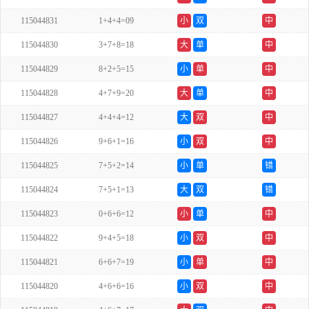
115044831
1+4+4=09
小
双
中
115044830
3+7+8=18
大
单
中
115044829
8+2+5=15
小
单
中
115044828
4+7+9=20
大
单
中
115044827
4+4+4=12
大
双
中
115044826
9+6+1=16
小
双
中
115044825
7+5+2=14
小
单
错
115044824
7+5+1=13
大
双
错
115044823
0+6+6=12
小
单
中
115044822
9+4+5=18
小
双
中
115044821
6+6+7=19
小
单
中
115044820
4+6+6=16
小
双
中