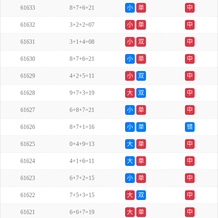
61633
8+7+6=21
小
单
中
61632
3+2+2=07
小
单
中
61631
3+1+4=08
小
双
中
61630
8+7+6=21
小
单
中
61629
4+2+5=11
小
双
中
61628
9+7+3=19
大
双
中
61627
6+8+7=21
小
单
中
61626
8+7+1=16
小
单
错
61625
0+4+9=13
大
单
中
61624
4+1+6=11
大
单
中
61623
6+7+2=15
小
单
中
61622
7+5+3=15
大
双
中
61621
6+6+7=19
大
单
中