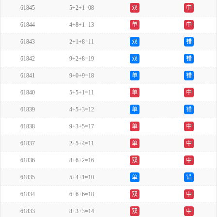
61845
5+2+1=08
双
中
61844
4+8+1=13
单
中
61843
2+1+8=11
双
错
61842
9+2+8=19
双
错
61841
9+0+9=18
单
错
61840
5+5+1=11
单
中
61839
4+5+3=12
单
错
61838
9+3+5=17
单
中
61837
2+5+4=11
单
中
61836
8+6+2=16
双
中
61835
5+4+1=10
单
错
61834
6+6+6=18
双
中
61833
8+3+3=14
双
中