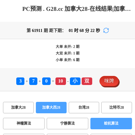
PC预测 . G28.cc 加拿大28-在线结果|加拿大28在线预测|加拿大pc28预测-在线预测|加拿大2.8在线|加拿大PC结果_极致火热优质的免费预测网站!
第
61911
期 距下期：
01
时
68
分
22
秒
大单
未开:
2
期
大双
未开:
1
期
小单
未开:
6
期
3
7
0
10
小
双
咪牌
+
+
=
-
加拿大28
加拿大西28
台湾28
比特币28
神瞳算法
宁静算法
蛟机算法