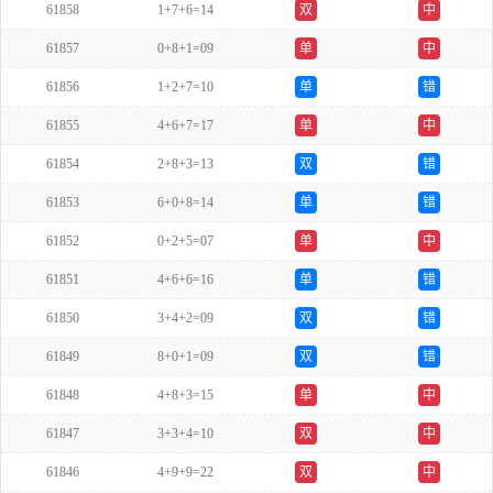
61858
1+7+6=14
双
中
61857
0+8+1=09
单
中
61856
1+2+7=10
单
错
61855
4+6+7=17
单
中
61854
2+8+3=13
双
错
61853
6+0+8=14
单
错
61852
0+2+5=07
单
中
61851
4+6+6=16
单
错
61850
3+4+2=09
双
错
61849
8+0+1=09
双
错
61848
4+8+3=15
单
中
61847
3+3+4=10
双
中
61846
4+9+9=22
双
中