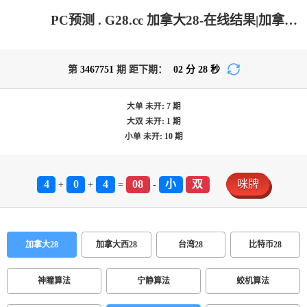
PC预测 . G28.cc 加拿大28-在线结果|加拿大28在线预测|加拿大pc28预测-在线预测|加拿大2.8在线|加拿大PC结果_极致火热优质的免费预测网站!
第
3467751
期 距下期：
02
分
28
秒
大单
未开:
7
期
大双
未开:
1
期
小单
未开:
10
期
4
0
4
08
小
双
咪牌
+
+
=
-
加拿大28
加拿大西28
台湾28
比特币28
神瞳算法
宁静算法
蛟机算法