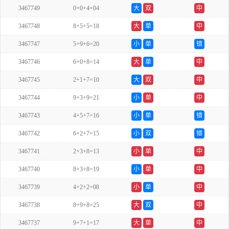
3467749
0+0+4=04
大
双
中
3467748
8+5+5=18
大
单
中
3467747
5+9+6=20
小
单
错
3467746
6+0+8=14
大
单
中
3467745
2+1+7=10
大
双
中
3467744
9+3+9=21
小
单
中
3467743
4+5+7=16
小
单
错
3467742
6+2+7=15
小
双
错
3467741
2+3+8=13
小
单
中
3467740
8+3+8=19
小
单
中
3467739
4+2+2=08
小
单
中
3467738
8+9+8=25
大
双
中
3467737
9+7+1=17
大
单
中