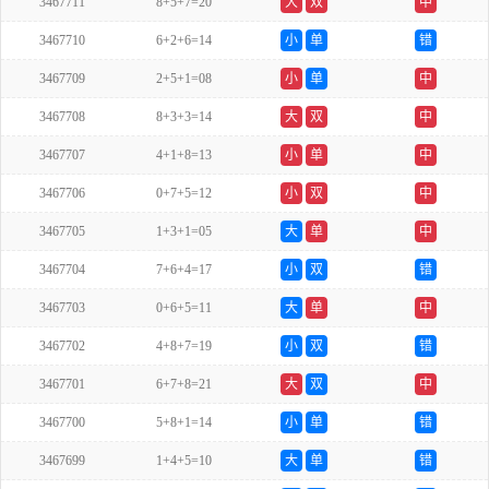
3467711
8+5+7=20
大
双
中
3467710
6+2+6=14
小
单
错
3467709
2+5+1=08
小
单
中
3467708
8+3+3=14
大
双
中
3467707
4+1+8=13
小
单
中
3467706
0+7+5=12
小
双
中
3467705
1+3+1=05
大
单
中
3467704
7+6+4=17
小
双
错
3467703
0+6+5=11
大
单
中
3467702
4+8+7=19
小
双
错
3467701
6+7+8=21
大
双
中
3467700
5+8+1=14
小
单
错
3467699
1+4+5=10
大
单
错