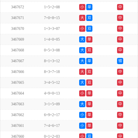
3467672
1+5+2=08
小
单
中
3467671
7+0+8=15
大
双
中
3467670
1+3+3=07
小
双
中
3467669
1+4+0=05
大
单
中
3467668
0+5+3=08
大
双
中
3467667
8+1+3=12
大
单
错
3467666
8+3+7=18
大
双
中
3467665
3+4+5=12
大
双
中
3467664
4+9+0=13
小
单
中
3467663
3+1+5=09
大
单
中
3467662
6+9+2=17
小
单
中
3467661
7+4+6=17
小
单
中
3467660
0+1+2=03
小
双
中