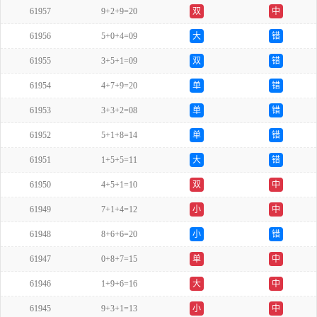
61957
9+2+9=20
双
中
61956
5+0+4=09
大
错
61955
3+5+1=09
双
错
61954
4+7+9=20
单
错
61953
3+3+2=08
单
错
61952
5+1+8=14
单
错
61951
1+5+5=11
大
错
61950
4+5+1=10
双
中
61949
7+1+4=12
小
中
61948
8+6+6=20
小
错
61947
0+8+7=15
单
中
61946
1+9+6=16
大
中
61945
9+3+1=13
小
中