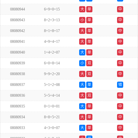
08080944
6+9+0=15
大
单
中
08080943
8+2+3=13
小
单
中
08080942
8+1+8=17
大
单
中
08080941
4+9+4=17
大
单
中
08080940
1+4+2=07
大
单
中
08080939
6+0+8=14
小
双
中
08080938
9+9+2=20
大
双
中
08080937
5+1+2=08
大
单
错
08080936
5+5+4=14
大
双
中
08080935
0+1+0=01
大
单
中
08080934
8+8+5=21
大
单
中
08080933
4+3+0=07
大
单
中