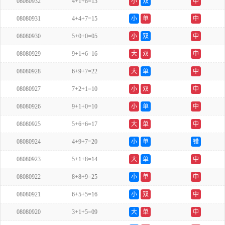
08080932
4+1+8=13
小
双
中
08080931
4+4+7=15
小
单
中
08080930
5+0+0=05
小
双
中
08080929
9+1+6=16
大
双
中
08080928
6+9+7=22
大
单
中
08080927
7+2+1=10
小
双
中
08080926
9+1+0=10
小
单
中
08080925
5+6+6=17
大
单
中
08080924
4+9+7=20
小
单
错
08080923
5+1+8=14
大
单
中
08080922
8+8+9=25
小
单
中
08080921
6+5+5=16
小
双
中
08080920
3+1+5=09
大
单
中