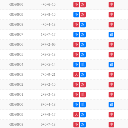
08080970
4+0+6=10
小
双
中
08080969
5+3+8=16
小
双
中
08080968
4+5+4=13
小
双
中
08080967
1+9+7=17
小
双
错
08080966
0+7+2=09
小
双
中
08080965
5+3+5=13
小
双
中
08080964
9+0+5=14
小
单
错
08080963
7+5+9=21
大
双
中
08080962
0+8+2=10
小
双
中
08080961
2+8+3=13
小
单
中
08080960
8+6+4=18
小
单
错
08080959
2+7+8=17
大
双
中
08080958
0+6+7=13
小
双
中