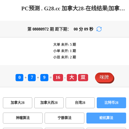
PC预测 . G28.cc 加拿大28-在线结果|加拿大28在线预测|加拿大pc28预测-在线预测|加拿大2.8在线|加拿大PC结果_极致火热优质的免费预测网站!
第
08080972
期 距下期：
00
分
09
秒
大单
未开:
5
期
小单
未开:
1
期
小双
未开:
2
期
0
7
9
16
大
双
咪牌
+
+
=
-
加拿大28
加拿大西28
台湾28
比特币28
神瞳算法
宁静算法
蛟机算法