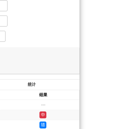
统计
结果
---
中
错