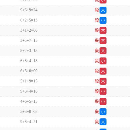
双
9+6+9=24
殺
大
双
6+2+5=13
殺
小
单
3+1+2=06
殺
大
双
3+5+7=15
殺
大
双
8+2+3=13
殺
大
单
6+8+4=18
殺
小
双
6+3+0=09
殺
大
单
5+1+9=15
殺
大
双
9+3+4=16
殺
小
双
4+6+5=15
殺
小
双
5+3+0=08
殺
小
双
9+8+4=21
殺
大
单