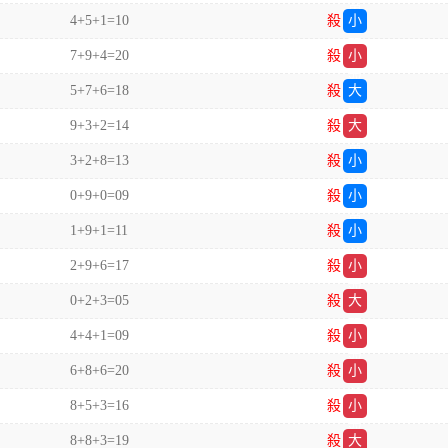
单
4+5+1=10
殺
小
双
7+9+4=20
殺
小
双
5+7+6=18
殺
大
双
9+3+2=14
殺
大
单
3+2+8=13
殺
小
单
0+9+0=09
殺
小
单
1+9+1=11
殺
小
单
2+9+6=17
殺
小
双
0+2+3=05
殺
大
双
4+4+1=09
殺
小
双
6+8+6=20
殺
小
单
8+5+3=16
殺
小
双
8+8+3=19
殺
大