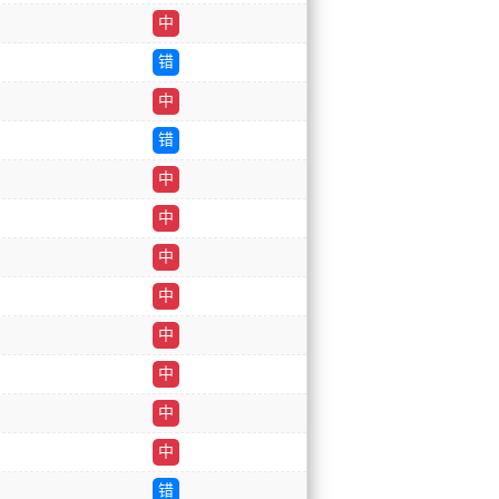
中
错
中
错
中
中
中
中
中
中
中
中
错