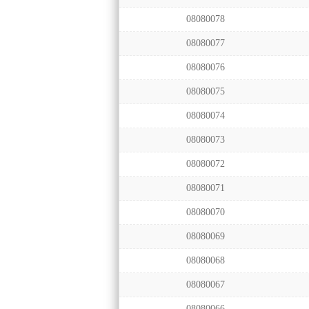
08080078
08080077
08080076
08080075
08080074
08080073
08080072
08080071
08080070
08080069
08080068
08080067
08080066